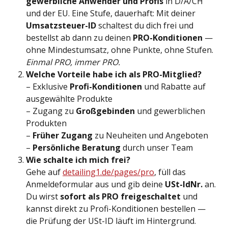
gewerbliche Anwender und Profis
 in D/A/CH 
und der EU. Eine Stufe, dauerhaft: Mit deiner 
Umsatzsteuer-ID
 schaltest du dich frei und 
bestellst ab dann zu deinen 
PRO-Konditionen
 — 
ohne Mindestumsatz, ohne Punkte, ohne Stufen. 
Einmal PRO, immer PRO.
Welche Vorteile habe ich als PRO-Mitglied?
– Exklusive 
Profi-Konditionen
 und Rabatte auf 
ausgewählte Produkte
– Zugang zu 
Großgebinden
 und gewerblichen 
Produkten
– 
Früher Zugang
 zu Neuheiten und Angeboten
– 
Persönliche Beratung
 durch unser Team
Wie schalte ich mich frei?
Gehe auf 
detailing1.de/pages/pro
, füll das 
Anmeldeformular aus und gib deine 
USt-IdNr.
 an. 
Du wirst 
sofort als PRO freigeschaltet
 und 
kannst direkt zu Profi-Konditionen bestellen — 
die Prüfung der USt-ID läuft im Hintergrund.