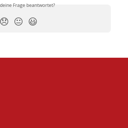
 deine Frage beantwortet?
😞
😐
😃