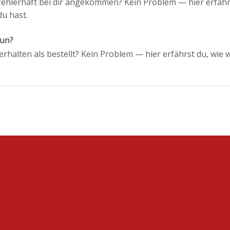
r fehlerhaft bei dir angekommen? Kein Problem — hier erfäh
u hast.
tun?
rhalten als bestellt? Kein Problem — hier erfährst du, wie w