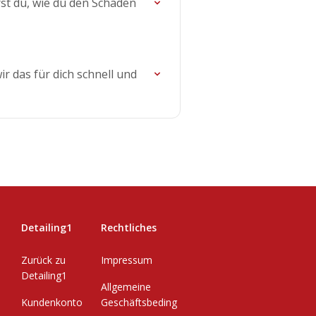
rst du, wie du den Schaden
ir das für dich schnell und
Detailing1
Rechtliches
Zurück zu
Impressum
Detailing1
Allgemeine
Kundenkonto
Geschäftsbeding